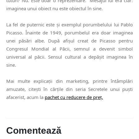
tutun? Nu. Este doar o reprezentare.” Mesajul lui era clar:
imaginea unui obiect nu este obiectul în sine.
La fel de puternic este și exemplul
porumbelului lui Pablo
Picasso.
Înainte de 1949, porumbelul era doar imaginea
unei păsări albe. După afișul creat de Picasso pentru
Congresul Mondial al Păcii, semnul a devenit simbol
universal al păcii. Sensul cultural a depășit imaginea în
sine.
Mai multe explicații din marketing, printre întâmplări
amuzate, citești în cărțile din seria
Secretele unui puști
afacerist,
acum la
pachet cu reducere de preț.
Comentează