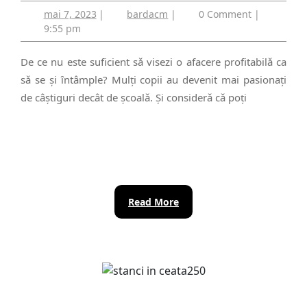
mai
bardacm
mai 7, 2023
|
bardacm
|
0 Comment
|
sau
7,
9:55 pm
fǎrǎ
2023
educație?
De ce nu este suficient sǎ visezi o afacere profitabilǎ ca
sǎ se și ȋntâmple? Mulți copii au devenit mai pasionați
de câștiguri decât de școalǎ. Și considerǎ cǎ poți
Read
Read More
More