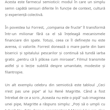
Acesta este farmecul semioticii: modul în care un simplu
semn capătă sensuri diferite în funcție de context, cultură
și experiență colectivă.
În povestea lui Forrest, „compania de fructe” îl transformă
într-un milionar fără ca el să înțeleagă mecanismele
financiare din spate. Totuși, ceea ce îl definește nu este
averea, ci valorile. Forrest donează o mare parte din bani
bisericii și spitalului pescarilor și continuă să tundă iarba
gratis „pentru că îi plăcea cum miroase”. Filmul transmite
astfel și o lecție subtilă despre umanitate, modestie și
filantropie.
Un alt exemplu celebru din semiotică este tabloul „
Ceci
n’est pas une pipe
” al lui René Magritte. Când a fost
întrebat de ce a scris „Aceasta nu este o pipă” sub imaginea
unei pipe, Magritte a răspuns simplu: „Poți să o umpli cu