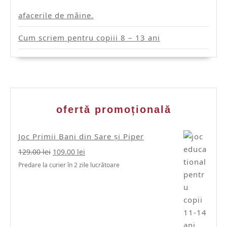
afacerile de mâine.
Cum scriem pentru copiii 8 – 13 ani
ofertǎ promoționalǎ
Joc Primii Bani din Sare și Piper
Prețul
Prețul
129.00
lei
109.00
lei
inițial
curent
Predare la curier în 2 zile lucrătoare
a
este:
fost:
109.00 lei.
129.00 lei.