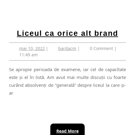
Lice
Liceul ca orice alt brand
ca
mai
bardacm
mai 10, 2022
|
bardacm
|
0 Comment
|
oric
10,
11:49 am
alt
2022
bra
Se apropie perioada de examene, iar cel de capacítate
este şi el în listă. Am avut mai multe discuţii cu foarte
curând absolvenţi de “generală” despre liceul la care şi-
ar
Read
Read More