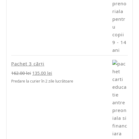
Pachet 3 cărți
Prețul
Prețul
162.00
lei
135.00
lei
inițial
curent
Predare la curier în 2 zile lucrătoare
a
este:
fost:
135.00 lei.
162.00 lei.