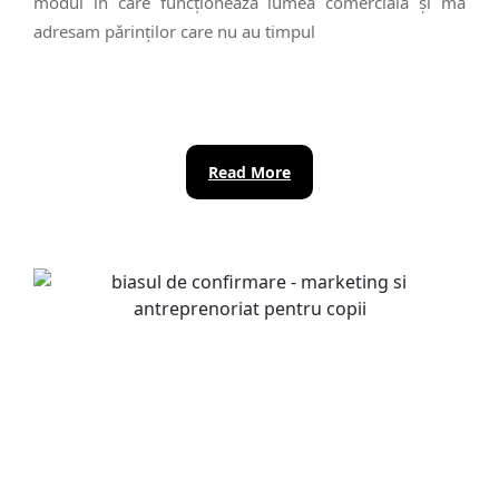
modul în care funcționeazǎ lumea comercialǎ și mǎ
adresam pǎrinților care nu au timpul
Read
Read More
More