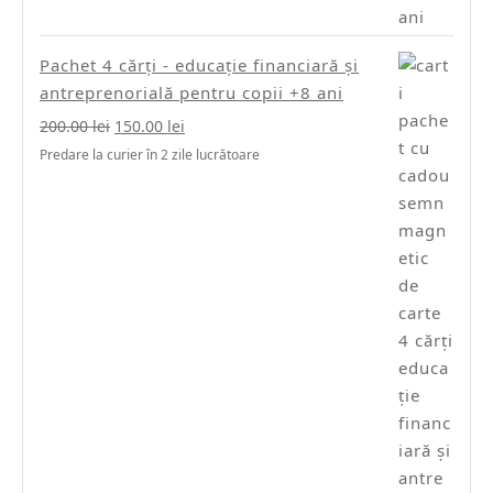
Pachet 4 cărți - educație financiară și
antreprenorială pentru copii +8 ani
Prețul
Prețul
200.00
lei
150.00
lei
inițial
curent
Predare la curier în 2 zile lucrătoare
a
este:
fost:
150.00 lei.
200.00 lei.