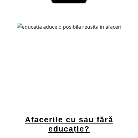
More
Afacerile cu sau fǎrǎ
Afacerile
educație?
cu