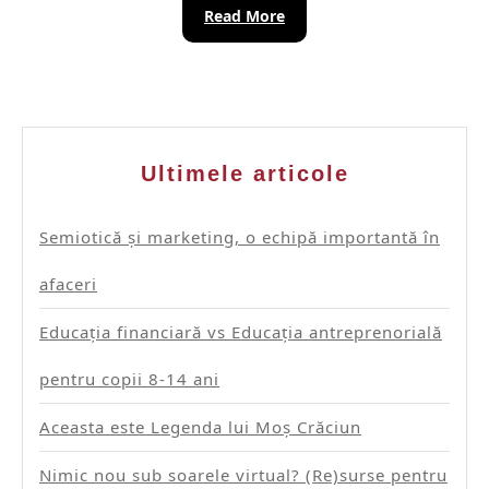
Read
Read More
More
Ultimele articole
Semiotică și marketing, o echipă importantă în
afaceri
Educația financiară vs Educația antreprenorială
pentru copii 8-14 ani
Aceasta este Legenda lui Moș Crăciun
Nimic nou sub soarele virtual? (Re)surse pentru