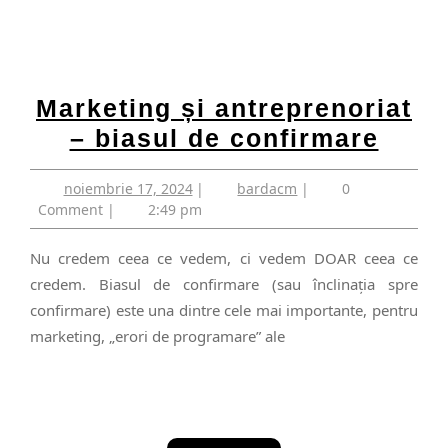
Marketing și antreprenoriat
Mark
– biasul de confirmare
și
noiembrie
bardacm
noiembrie 17, 2024
|
bardacm
|
0
antre
17,
Comment
|
2:49 pm
–
2024
biasu
Nu credem ceea ce vedem, ci vedem DOAR ceea ce
de
credem. Biasul de confirmare (sau înclinația spre
confirmare) este una dintre cele mai importante, pentru
conf
marketing, „erori de programare” ale