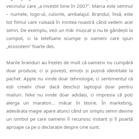
vecinului care „a investit bine în 2007”. Marca este semnul
– numele, logo-ul, culorile, ambalajul. Brandul, însă, este
tot filmul care rulează în mintea noastră când vedem acel
semn. De exemplu, vezi un măr mușcat și nu te gândești la
compot, ci la telefoane scumpe și oameni care spun
„ecosistem” foarte des.
Marile branduri au înțeles de mult că oamenii nu cumpără
doar produse, ci și povești, emoții și puțină identitate la
pachet. Apple nu vinde doar tehnologie, ci sentimentul că
ești creativ chiar dacă deschizi laptopul doar pentru
mailuri. Nike nu vinde doar adidași, ci impresia că poți
alerga un maraton… măcar în teorie. În marketing,
adevărata magie apare atunci când un simplu semn devine
un simbol pe care oamenii îl recunosc instant și îl poartă
aproape ca pe o declarație despre cine sunt.