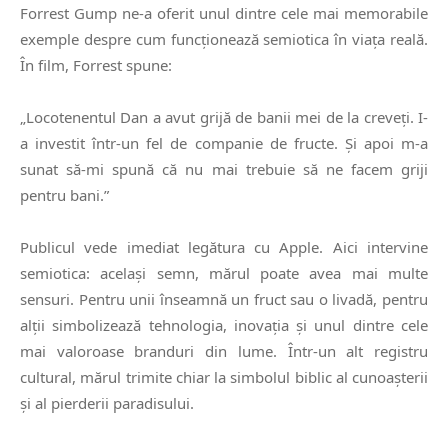
Forrest Gump ne-a oferit unul dintre cele mai memorabile
exemple despre cum funcționează semiotica în viața reală.
În film, Forrest spune:
„Locotenentul Dan a avut grijă de banii mei de la creveți. I-
a investit
într-un fel de companie de fructe
. Și apoi m-a
sunat să-mi spună că nu mai trebuie să ne facem griji
pentru bani.”
Publicul vede imediat legătura cu Apple. Aici intervine
semiotica: același semn, mărul poate avea mai multe
sensuri. Pentru unii înseamnă un fruct sau o livadă, pentru
alții simbolizează tehnologia, inovația și unul dintre cele
mai valoroase branduri din lume. Într-un alt registru
cultural, mărul trimite chiar la simbolul biblic al cunoașterii
și al pierderii paradisului.