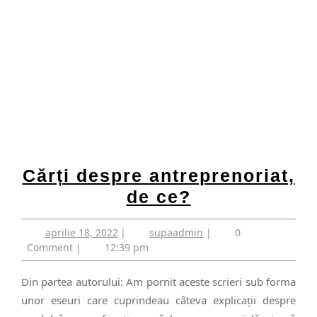
Cǎrți despre antreprenoriat,
Cǎrți
de ce?
despre
aprilie
supaadmin
aprilie 18, 2022
|
supaadmin
|
0
antreprenoria
18,
Comment
|
12:39 pm
de
2022
ce?
Din partea autorului: Am pornit aceste scrieri sub forma
unor eseuri care cuprindeau câteva explicaţii despre