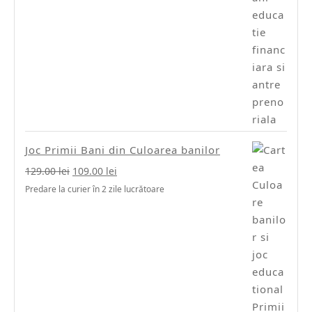
Joc Primii Bani din Culoarea banilor
Prețul
Prețul
129.00
lei
109.00
lei
inițial
curent
Predare la curier în 2 zile lucrătoare
a
este:
fost:
109.00 lei.
129.00 lei.