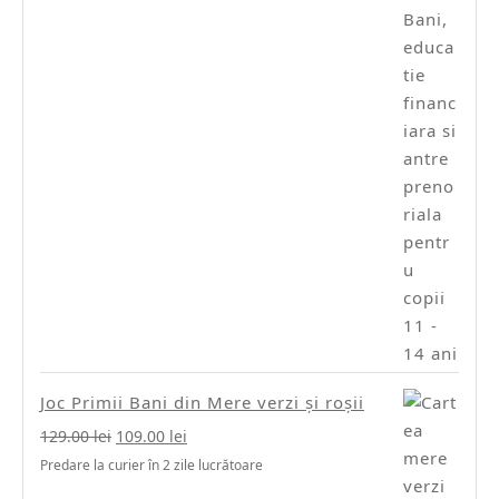
Joc Primii Bani din Mere verzi și roșii
Prețul
Prețul
129.00
lei
109.00
lei
inițial
curent
Predare la curier în 2 zile lucrătoare
a
este: