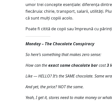
umor trei concepte esențiale: diferența dintre 
fiecăruia: chirie, transport, salarii, utilități.
că sunt mulți copiii acolo.
Poate fi citită de copii sau împreună cu părin
Monday – The Chocolate Conspiracy
So here’s something that makes zero sense:
How can the
exact same chocolate bar
cost
3 l
Like — HELLO? It’s the SAME chocolate. Same wrap
And yet, the price? NOT the same.
Yeah, I get it, stores need to make money or wha