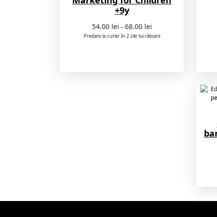
+9y
Interval
54.00
lei
68.00
lei
–
de
Predare la curier în 2 zile lucrătoare
prețuri:
54.00 lei
până
la
68.00 lei
ba