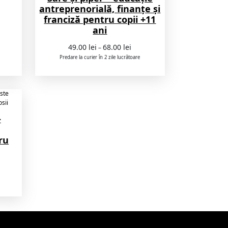
ul
antreprenorială, finanțe și
nt
franciză pentru copii +11
ani
 lei.
Interval
49.00
lei
68.00
lei
–
de
Predare la curier în 2 zile lucrătoare
prețuri:
49.00 lei
până
la
68.00 lei
–
ru
rval
uri:
0 lei
ă
0 lei