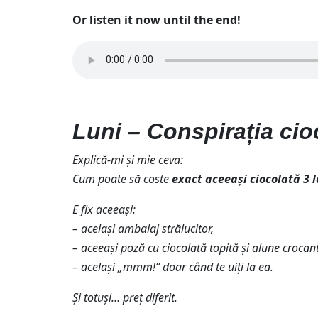
Or listen it now until the end!
Luni – Conspirația cio
Explică-mi și mie ceva:
Cum poate să coste
exact aceeași ciocolată
3 l
E fix aceeași:
– același ambalaj strălucitor,
– aceeași poză cu ciocolată topită și alune crocan
– același „mmm!” doar când te uiți la ea.
Și totuși… preț diferit.