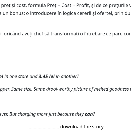
preț și cost, formula Preț = Cost + Profit, și de ce prețurile
 Plus un bonus: o introducere în logica cererii și ofertei, prin
ții, oricând aveți chef să transformați o întrebare ce pare c
ei
in one store and
3.45 lei
in another?
per. Same size. Same drool-worthy picture of melted goodness w
tever. But charging more just because they
can
?
…………………….
download the story