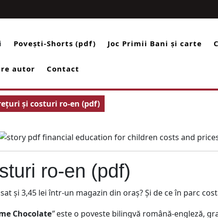
Facebook
Instag
Yo
i
Povești-Shorts (pdf)
Joc Primii Bani și carte
re autor
Contact
ețuri și costuri ro-en (pdf)
sturi ro-en (pdf)
 sat și 3,45 lei într-un magazin din oraș? Și de ce în parc cos
Home Chocolate
”
este o poveste bilingvă română-engleză, grat