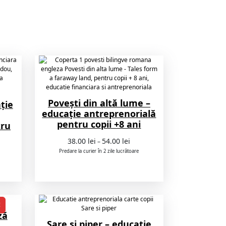
Povești din altă lume –
ție
educație antreprenorială
pentru copii +8 ani
tru
Interval
38.00
lei
54.00
lei
–
de
Predare la curier în 2 zile lucrătoare
prețuri:
38.00 lei
până
la
54.00 lei
PRODUS
E
CU
ză
REDUCERE
Sare și piper – educație