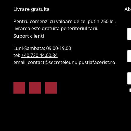
Livrare gratuita
Ab
Pentru comenzi cu valoare de cel putin 250 lei,
N
livrarea este gratuita pe teritoriul tarii.
Suport clienti
P
Luni-Sambata: 09.00-19.00
tel:
+40.720.44.00.84
email: contact@secreteleunuipustiafacerist.ro
E
Facebook
Instagram
Youtube
co