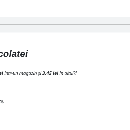
colatei
ei
într-un magazin și
3.45 lei
în altul?!
te,