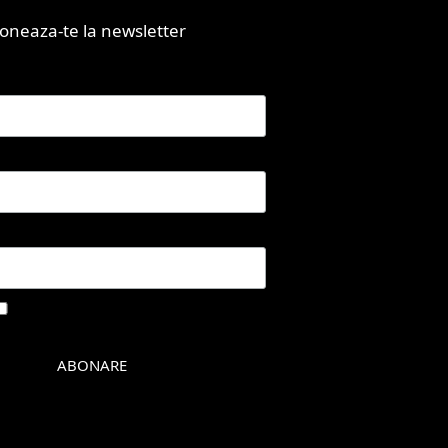
oneaza-te la newsletter
ume
renume
mail
(obligatoriu)
Sunt de acord cu Politica de
nfidentialitate