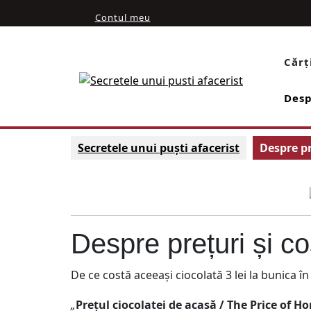
Skip
My
Contul meu
to
Account
content
Cǎrț
Desp
Secretele unui puști afacerist
Despre pr
Despre prețuri și co
De ce costă aceeași ciocolată 3 lei la bunica în
„
Prețul ciocolatei de acasă / The Price of 