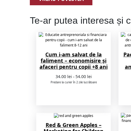
Te-ar putea interesa și c
Cum i-am salvat de la
Pa
faliment – economisire și
afaceri pentru copii +8 ani
an
Interval
34.00
lei
54.00
lei
–
de
Predare la curier în 2 zile lucrătoare
prețuri:
34.00 lei
până
la
54.00 lei
Red & Green Apples –
Marketing for Children