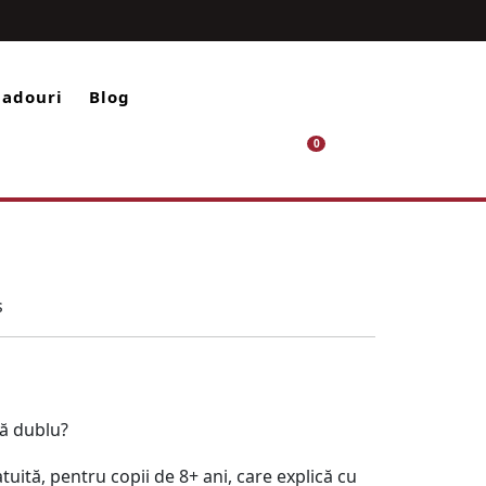
ram
utube
Cadouri
Blog
Cart
0
tă dublu?
uită, pentru copii de 8+ ani, care explică cu