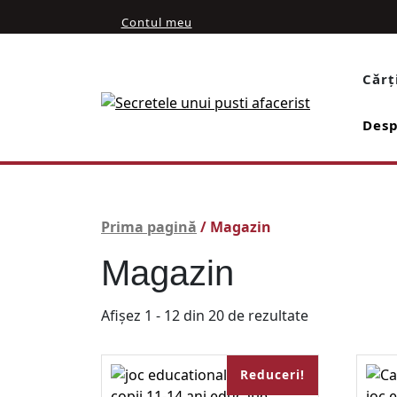
Skip
My
Contul meu
to
Account
content
Cǎrț
Desp
Prima pagină
/ Magazin
Magazin
Sortat
Afișez 1 - 12 din 20 de rezultate
după
cele
Reduceri!
mai