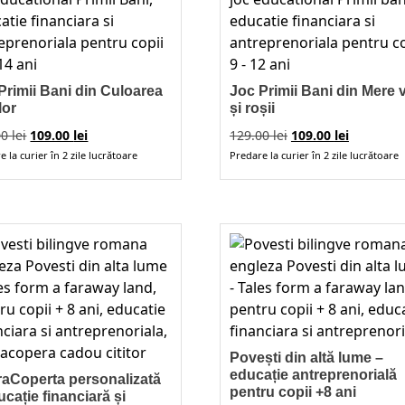
Primii Bani din Culoarea
Joc Primii Bani din Mere v
lor
și roșii
Prețul
Prețul
Prețul
Prețul
00
lei
109.00
lei
129.00
lei
109.00
lei
inițial
curent
inițial
curent
 la curier în 2 zile lucrătoare
Predare la curier în 2 zile lucrătoare
a
este:
a
este:
fost:
109.00 lei.
fost:
109.00 lei
129.00 lei.
129.00 lei.
Povești din altă lume –
educație antreprenorială
aCoperta personalizată
pentru copii +8 ani
ucație financiară și