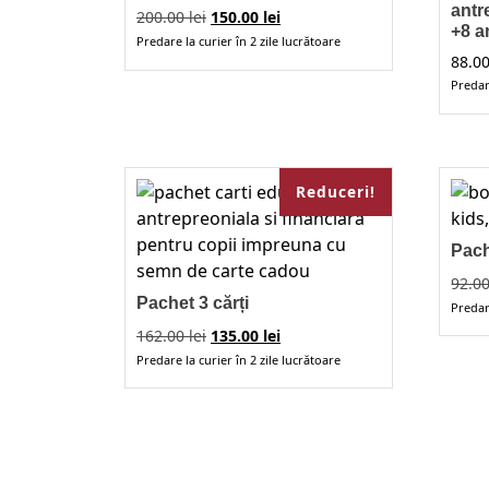
antr
Prețul
Prețul
200.00
lei
150.00
lei
+8 a
inițial
curent
Predare la curier în 2 zile lucrătoare
a
este:
88.0
fost:
150.00 lei.
Predare
200.00 lei.
Aces
pro
are
Reduceri!
mai
mult
varia
Pach
Opți
92.0
pot
Pachet 3 cărți
Predare
fi
Prețul
Prețul
162.00
lei
135.00
lei
ales
inițial
curent
Predare la curier în 2 zile lucrătoare
a
este:
în
fost:
135.00 lei.
pagi
162.00 lei.
prod