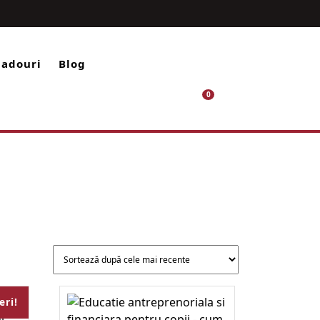
ram
utube
Cadouri
Blog
Cart
0
eri!