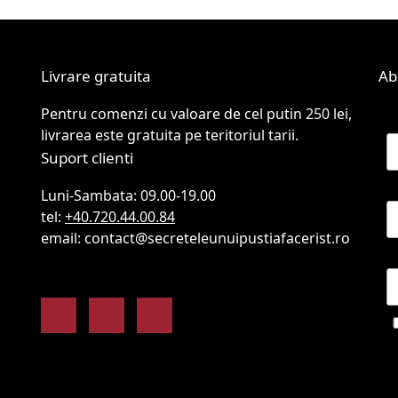
Opțiunile
pot
fi
Livrare gratuita
Ab
alese
în
Pentru comenzi cu valoare de cel putin 250 lei,
N
pagina
livrarea este gratuita pe teritoriul tarii.
produsului.
Suport clienti
P
Luni-Sambata: 09.00-19.00
tel:
+40.720.44.00.84
email: contact@secreteleunuipustiafacerist.ro
E
Facebook
Instagram
Youtube
co