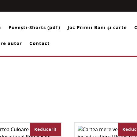
Facebook
Instag
Yo
i
Povești-Shorts (pdf)
Joc Primii Bani și carte
re autor
Contact
Reduceri!
Reduc