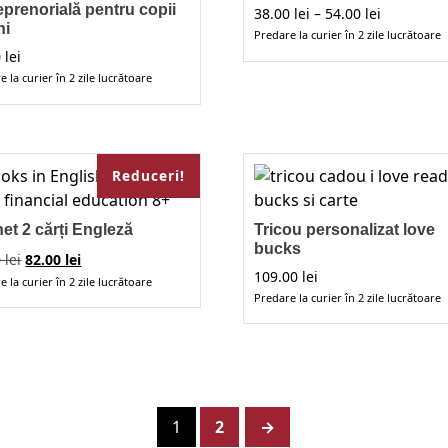
eprenorială pentru copii
Interval
38.00
lei
–
54.00
lei
ni
de
Predare la curier în 2 zile lucrătoare
prețuri:
0
lei
Acest
38.00 lei
 la curier în 2 zile lucrătoare
produs
până
t
are
la
dus
54.00 lei
mai
multe
Reduceri!
variații.
e
Opțiunile
ții.
pot
et 2 cărți Engleză
Tricou personalizat love
unile
bucks
fi
Prețul
Prețul
0
lei
82.00
lei
inițial
curent
109.00
lei
alese
 la curier în 2 zile lucrătoare
a
este:
Predare la curier în 2 zile lucrătoare
în
fost:
82.00 lei.
e
Acest
pagina
92.00 lei.
produs
produsului.
na
are
usului.
mai
multe
1
2
→
variații.