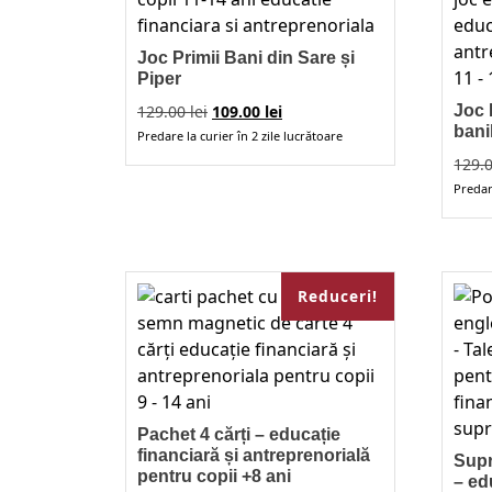
recente
Joc Primii Bani din Sare și
Piper
Prețul
Prețul
129.00
lei
109.00
lei
Joc 
inițial
curent
bani
Predare la curier în 2 zile lucrătoare
a
este:
129.
fost:
109.00 lei.
Predare
129.00 lei.
Reduceri!
Pachet 4 cărți – educație
financiară și antreprenorială
Supr
pentru copii +8 ani
– ed