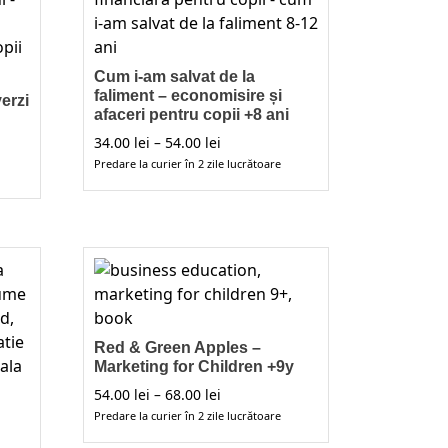
Cum i-am salvat de la
faliment – economisire și
erzi
afaceri pentru copii +8 ani
Interval
34.00
lei
–
54.00
lei
de
Predare la curier în 2 zile lucrătoare
prețuri:
Acest
34.00 lei
.
produs
până
are
la
54.00 lei
mai
multe
variații.
Opțiunile
Red & Green Apples –
pot
Marketing for Children +9y
fi
Interval
54.00
lei
–
68.00
lei
alese
de
Predare la curier în 2 zile lucrătoare
în
prețuri:
Acest