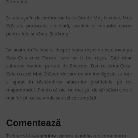
Domnului.
Și uite așa ȋn decembrie ne bucurăm de Moș Nicolae, Moș
Crăciun, portocale, ciocolată, acadele și muuulte daruri
pentru fete și băieți. Și părinți.
Iar acum, ȋn ȋncheiere, despre haina roșie: nu este invenția
Coca-Cola (nici Ferrari, care ar fi tot roșu). Este doar
culoarea mantiei purtate de Episcopi. Dar reclama Coca-
Cola cu acel Moș Crăciun de care ne-am ȋndrăgostit cu toții
a ajutat ȋn răspândirea afacerilor profitabile pe tot
mapamondul. Pentru că nici nu mai știi de sărbători cine e
mai fericit: cel ce vinde sau cel ce cumpără.
Comentează
Trebuie să fii
autentificat
pentru a publica un comentariu.