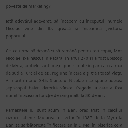
poveste de marketing?
Iată adevărul-adevărat, să ȋncepem cu ȋnceputul: numele
Nicolae vine din lb. greacă și ȋnseamnă „victoria
poporului”.
Cel ce urma să devină și să ramână pentru toți copiii, Moș
Nicolae, s-a născut ȋn Patara, ȋn anul 270 și a fost Episcop
de Myra, ambele sunt orașe–port situate ȋn partea cea mai
de sud a Turciei de azi, regiune ȋn care a și trăit toată viața.
A murit ȋn anul 345. Sfântului Nicolae i se spune adesea
„episcopul baiat” datorită vârstei fragede la care a fost
numit ȋn aceasta funcție de rang ȋnalt, la 30 de ani.
Rămășițele lui sunt acum ȋn Bari, oraș aflat ȋn calcâiul
cizmei italiene. Mutarea relicvelor ȋn 1087 de la Myra la
Bari se sărbătorește ȋn fiecare an la 9 Mai ȋn biserica ce a