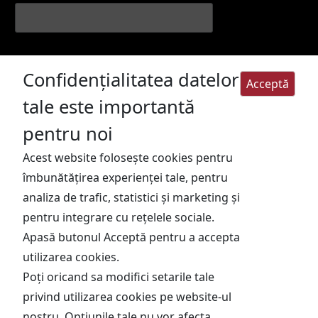
Prenume
Confidențialitatea datelor
Acceptă
Email
(obligatoriu)
tale este importantă
pentru noi
Sunt de acord cu Politica de
Acest website folosește cookies pentru
confidentialitate
îmbunătățirea experienței tale, pentru
analiza de trafic, statistici și marketing și
pentru integrare cu rețelele sociale.
Apasă butonul Acceptă pentru a accepta
utilizarea cookies.
Poți oricand sa modifici setarile tale
privind utilizarea cookies pe website-ul
Copyright © 2022 - secreteleunuipustiafacerist.ro. Toate
nostru. Opțiunile tale nu vor afecta