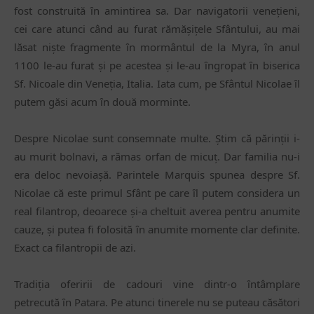
fost construită ȋn amintirea sa. Dar navigatorii venețieni,
cei care atunci când au furat rămășițele Sfântului, au mai
lăsat niște fragmente ȋn mormântul de la Myra, ȋn anul
1100 le-au furat și pe acestea și le-au ȋngropat ȋn biserica
Sf. Nicoale din Veneția, Italia. Iata cum, pe Sfântul Nicolae ȋl
putem găsi acum ȋn două morminte.
Despre Nicolae sunt consemnate multe. Știm că părinții i-
au murit bolnavi, a rămas orfan de micuț. Dar familia nu-i
era deloc nevoiașă. Parintele Marquis spunea despre Sf.
Nicolae că este primul Sfânt pe care ȋl putem considera un
real filantrop, deoarece și-a cheltuit averea pentru anumite
cauze, și putea fi folosită ȋn anumite momente clar definite.
Exact ca filantropii de azi.
Tradiția oferirii de cadouri vine dintr-o ȋntâmplare
petrecută ȋn Patara. Pe atunci tinerele nu se puteau căsători