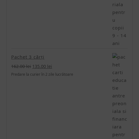
Pachet 3 cărți
Prețul
Prețul
162.00
lei
135.00
lei
inițial
curent
Predare la curier în 2 zile lucrătoare
a
este:
fost:
135.00 lei.
162.00 lei.