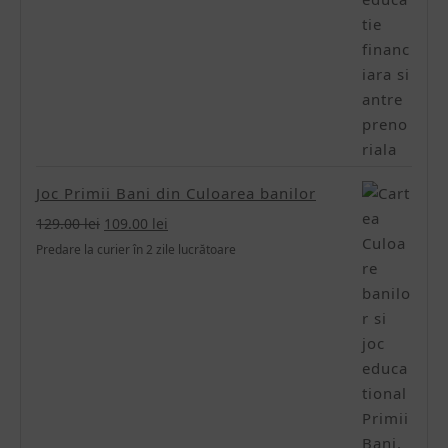
Joc Primii Bani din Culoarea banilor
Prețul
Prețul
129.00
lei
109.00
lei
inițial
curent
Predare la curier în 2 zile lucrătoare
a
este:
fost:
109.00 lei.
129.00 lei.