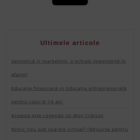
More
Ultimele articole
Semiotică și marketing, o echipă importantă în
afaceri
Educația financiară vs Educația antreprenorială
pentru copii 8-14 ani
Aceasta este Legenda lui Moș Crăciun
Nimic nou sub soarele virtual? (Re)surse pentru