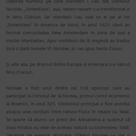
Datorită numelui pe care olandezii i l-au dat Sfântului
Nicolae, „Sinterklass”, așa, netam-nesam s-a transformat
și
ȋn
Moș Crăciun. Iar olandezii l-au luat cu ei pe al lor
„Sinterklass” ȋn America de Nord, ȋn anul 1621 când au
format comunitatea New Amsterdam ȋn zona de sud a
insulei Manhattan. Apoi vorbitorii de lb engleză au tradus
ȋncă o dată numele Sf. Nicolae, și i-au spus Santa Clauss.
Și uite așa, pe drumul dintre Europa și Ameriaca s-a născut
Moș Craciun.
Nicolae a fost unul dintre cei 318 episcopi care au
participat la Concilul de la Niceea, primul concil ecumeinic
al Bisericii, ȋn anul 325. Obiectivul principal a fost acordul
asupra unei confuzii ȋntre natura Fiului ȋn relație cu Tatal.
Se spune că atunci un preot din Alexandria a susţinut că
Iisus Hristos nu este de aceeaşi natură cu Dumnezeu Tatăl.
Deranjat de această afirmaţie, Sfântul Nicolae i-a dat o