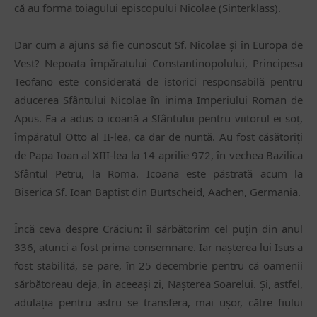
că au forma toiagului episcopului Nicolae (Sinterklass).
Dar cum a ajuns să fie cunoscut Sf. Nicolae și ȋn Europa de
Vest? Nepoata împăratului Constantinopolului, Principesa
Teofano este considerată de istorici responsabilă pentru
aducerea Sfântului Nicolae în inima Imperiului Roman de
Apus. Ea a adus o icoană a Sfântului pentru viitorul ei soț,
împăratul Otto al II-lea, ca dar de nuntă. Au fost căsătoriți
de Papa Ioan al XIII-lea la 14 aprilie 972, în vechea Bazilica
Sfântul Petru, la Roma. Icoana este păstrată acum la
Biserica Sf. Ioan Baptist din Burtscheid, Aachen, Germania.
Ȋncă ceva despre Crăciun: ȋl sărbătorim cel puțin din anul
336, atunci a fost prima consemnare. Iar nașterea lui Isus a
fost stabilită, se pare, ȋn 25 decembrie pentru că oamenii
sărbătoreau deja, ȋn aceeași zi, Nașterea Soarelui. Și, astfel,
adulația pentru astru se transfera, mai ușor, către fiului