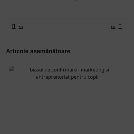
Navigare
în
<<
>>
articole
Previous
Next
post:
post:
Articole asemănătoare