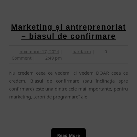
Marketing și antreprenoriat
Mark
– biasul de confirmare
și
noiembrie
bardacm
noiembrie 17, 2024
|
bardacm
|
0
antre
17,
Comment
|
2:49 pm
–
2024
biasu
Nu credem ceea ce vedem, ci vedem DOAR ceea ce
de
credem. Biasul de confirmare (sau înclinația spre
confirmare) este una dintre cele mai importante, pentru
conf
marketing, „erori de programare” ale
Read
Read More