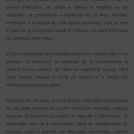
palmă ereticului, de unde a rămas şi tradiţia ca cei
obraznici să primească o nuieluşă de la Moș Nicolae.
Preferabil o nuieluşă de măr spune povestea, care se ţine
în apă din 6 Decembrie până la Crăciun, iar dacă înfloreşte
cel pedepsit este iertat.
A fost o perioadă când Nicolae acționa ȋn numele său și nu
anonim. A intervenit ȋn salvarea de la condamnare la
moarte a trei oameni, de către un magistrat corupt. Fără
nicio teamă, Sfântul a urcat pe eșafod și a smuls din
mâinile executorului sabia.
Inspirate de Nicolae, ȋn Evul Mediu măicuțele franciscane
au dat start tradiției de a oferi familiilor nevoiașe cadouri
ascunse de ȋnturnericul nopții, ȋn data de 5 Decembrie. Ȋn
dimineața zilei de 6 decembrie, când se sărbătorește Sf.
Nicolae, copiii și părinții vor descoperi alimentele, hainele