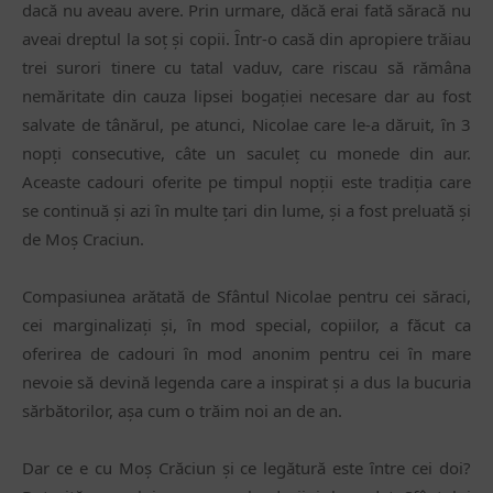
dacă nu aveau avere. Prin urmare, dăcă erai fată săracă nu
aveai dreptul la soț și copii. Ȋntr-o casă din apropiere trăiau
trei surori tinere cu tatal vaduv, care riscau să rămâna
nemăritate din cauza lipsei bogației necesare dar au fost
salvate de tânărul, pe atunci, Nicolae care le-a dăruit, ȋn 3
nopți consecutive, câte un saculeț cu monede din aur.
Aceaste cadouri oferite pe timpul nopții este tradiția care
se continuă și azi ȋn multe țari din lume, și a fost preluată și
de Moș Craciun.
Compasiunea arătată de Sfântul Nicolae pentru cei săraci,
cei marginalizați și, ȋn mod special, copiilor, a făcut ca
oferirea de cadouri ȋn mod anonim pentru cei ȋn mare
nevoie să devină legenda care a inspirat și a dus la bucuria
sărbătorilor, așa cum o trăim noi an de an.
Dar ce e cu Moș Crăciun și ce legătură este ȋntre cei doi?