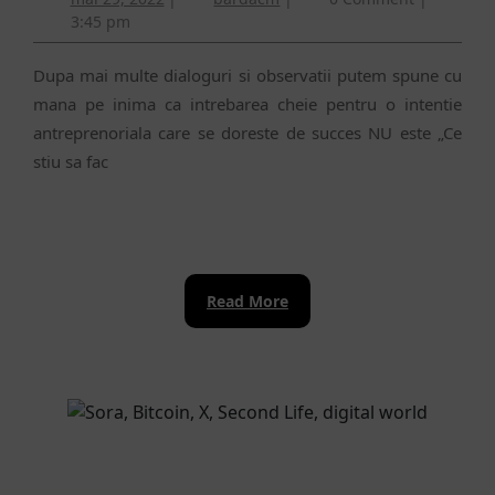
la
29,
3:45 pm
ȋnce
2022
Dupa mai multe dialoguri si observatii putem spune cu
mana pe inima ca intrebarea cheie pentru o intentie
antreprenoriala care se doreste de succes NU este „Ce
stiu sa fac
Read
Read More
More