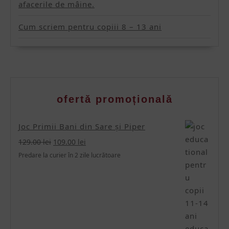
afacerile de mâine.
Cum scriem pentru copiii 8 – 13 ani
ofertǎ promoționalǎ
Joc Primii Bani din Sare și Piper
Prețul
Prețul
129.00
lei
109.00
lei
inițial
curent
Predare la curier în 2 zile lucrătoare
a
este:
fost:
109.00 lei.
129.00 lei.