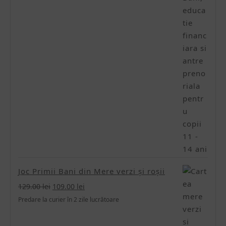
Joc Primii Bani din Mere verzi și roșii
Prețul
Prețul
129.00
lei
109.00
lei
inițial
curent
Predare la curier în 2 zile lucrătoare
a
este:
fost:
109.00 lei.