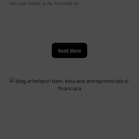
nou sub soare, și da, lucrurile se
pentru
afaceri
de
mâine.
Read
Read More
More