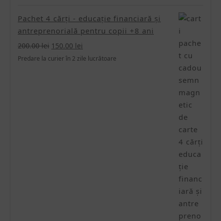
Pachet 4 cărți - educație financiară și
antreprenorială pentru copii +8 ani
Prețul
Prețul
200.00
lei
150.00
lei
inițial
curent
Predare la curier în 2 zile lucrătoare
a
este:
fost:
150.00 lei.
200.00 lei.