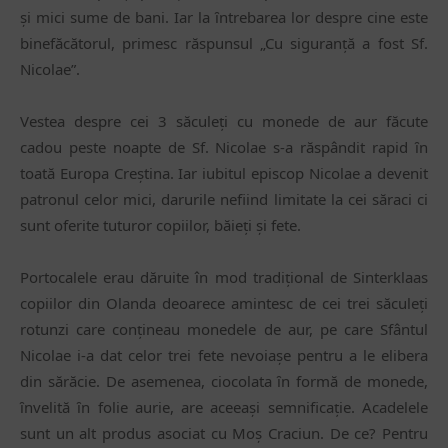
și mici sume de bani. Iar la ȋntrebarea lor despre cine este
binefăcătorul, primesc răspunsul „Cu siguranță a fost Sf.
Nicolae”.
Vestea despre cei 3 săculeți cu monede de aur făcute
cadou peste noapte de Sf. Nicolae s-a răspândit rapid ȋn
toată Europa Creștina. Iar iubitul episcop Nicolae a devenit
patronul celor mici, darurile nefiind limitate la cei săraci ci
sunt oferite tuturor copiilor, băieți și fete.
Portocalele erau dăruite în mod tradițional de Sinterklaas
copiilor din Olanda deoarece amintesc de cei trei săculeți
rotunzi care conțineau monedele de aur, pe care Sfântul
Nicolae i-a dat celor trei fete nevoiașe pentru a le elibera
din sărăcie. De asemenea, ciocolata ȋn formă de monede,
ȋnvelită ȋn folie aurie, are aceeași semnificație. Acadelele
sunt un alt produs asociat cu Moș Craciun. De ce? Pentru