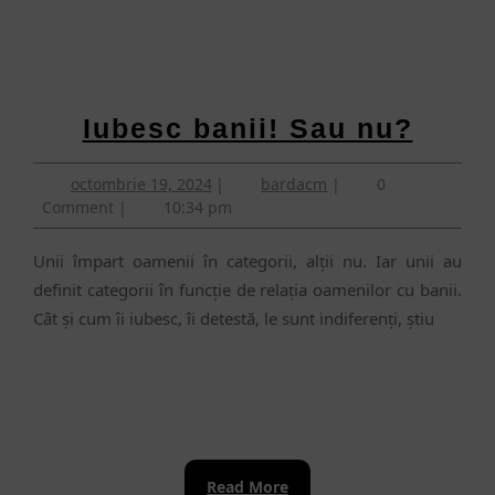
Iube
Iubesc banii! Sau nu?
banii
octombrie
bardacm
octombrie 19, 2024
|
bardacm
|
0
Sau
19,
Comment
|
10:34 pm
nu?
2024
Unii împart oamenii în categorii, alții nu. Iar unii au
definit categorii în funcție de relația oamenilor cu banii.
Cât și cum îi iubesc, îi detestă, le sunt indiferenți, știu
Read
Read More