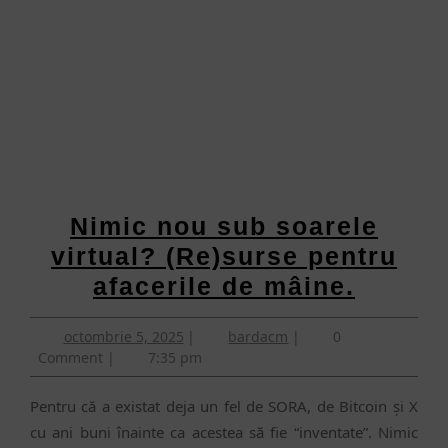
Nimic nou sub soarele
virtual? (Re)surse pentru
Nimic
afacerile de mâine.
nou
octombrie
bardacm
octombrie 5, 2025
|
bardacm
|
0
sub
5,
Comment
|
7:35 pm
soarel
2025
virtual
Pentru că a existat deja un fel de SORA, de Bitcoin și X
(Re)su
cu ani buni înainte ca acestea să fie “inventate”. Nimic