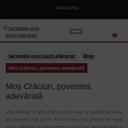
Skip
My
Contul meu
to
Account
Facebook
Instagram
Youtube
content
Open
Cart
0
Button
Secretele unui puști afacerist
Blog
Moș Crǎciun, povestea adevǎratǎ
Moș Crǎciun, povestea
adevǎratǎ
Moș Nicolae și Moș Crăciun sunt unul și același personaj
de poveste? Așa să fie? Atunci cine a fost primul? Și haina
roșie a Moșului a fost invenția Coca-Cola? Sau este doar o